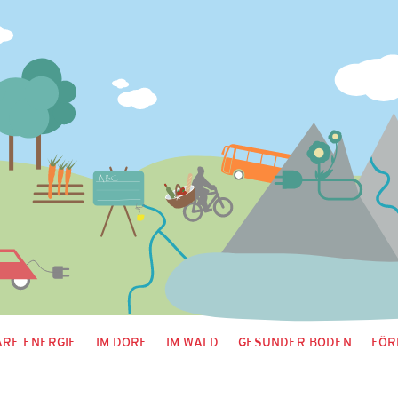
RE ENERGIE
IM DORF
IM WALD
GESUNDER BODEN
FÖR