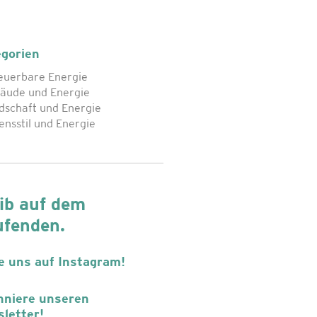
gorien
euerbare Energie
bäude und Energie
dschaft und Energie
ensstil und Energie
ib auf dem
ufenden.
e uns auf Instagram!
niere unseren
letter!