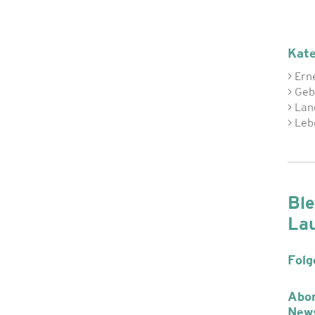
Kate
> Ern
> Ge
> Lan
> Leb
Ble
La
Folg
Abon
News