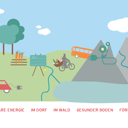
RE ENERGIE
IM DORF
IM WALD
GESUNDER BODEN
FÖR