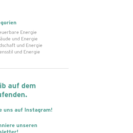
gorien
euerbare Energie
bäude und Energie
dschaft und Energie
ensstil und Energie
ib auf dem
ufenden.
e uns auf Instagram!
niere unseren
letter!