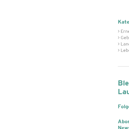
Kate
> Ern
> Ge
> Lan
> Leb
Ble
La
Folg
Abon
News