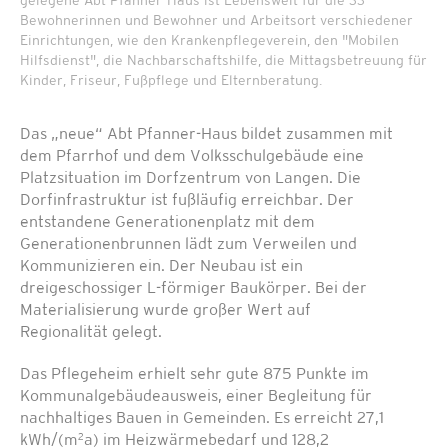
gelegene Abt Pfanner-Haus ist Lebenswelt für die 33
Bewohnerinnen und Bewohner und Arbeitsort verschiedener
Einrichtungen, wie den Krankenpflegeverein, den "Mobilen
Hilfsdienst", die Nachbarschaftshilfe, die Mittagsbetreuung für
Kinder, Friseur, Fußpflege und Elternberatung.
Das „neue“ Abt Pfanner-Haus bildet zusammen mit
dem Pfarrhof und dem Volksschulgebäude eine
Platzsituation im Dorfzentrum von Langen. Die
Dorfinfrastruktur ist fußläufig erreichbar. Der
entstandene Generationenplatz mit dem
Generationenbrunnen lädt zum Verweilen und
Kommunizieren ein. Der Neubau ist ein
dreigeschossiger L-förmiger Baukörper. Bei der
Materialisierung wurde großer Wert auf
Regionalität gelegt.
Das Pflegeheim erhielt sehr gute 875 Punkte im
Kommunalgebäudeausweis, einer Begleitung für
nachhaltiges Bauen in Gemeinden. Es erreicht 27,1
2
kWh/(m
a) im Heizwärmebedarf und 128,2