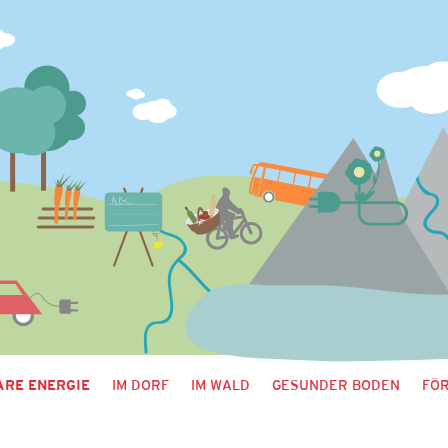
RE ENERGIE
IM DORF
IM WALD
GESUNDER BODEN
FÖ