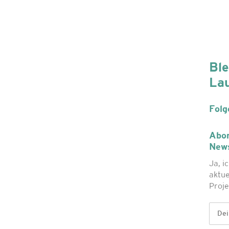
Ble
La
Folg
Abon
News
Ja, i
aktue
Proje