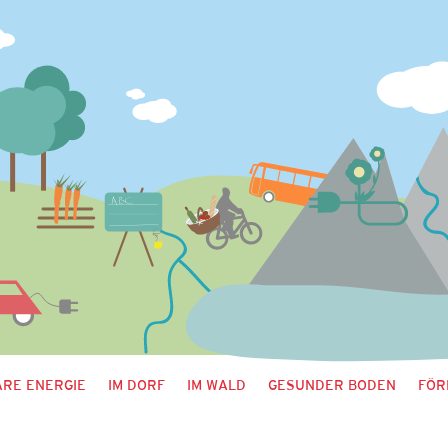
RE ENERGIE
IM DORF
IM WALD
GESUNDER BODEN
FÖR