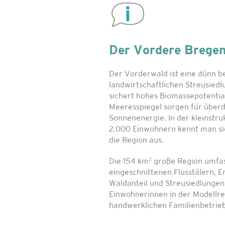
Der Vordere Brege
Der Vorderwald ist eine dünn b
landwirtschaftlichen Streusied
sichert hohes Biomassepotenti
Meeresspiegel sorgen für überd
Sonnenenergie. In der kleinstr
2.000 Einwohnern kennt man sic
die Region aus.
2
Die 154 km
große Region umfas
eingeschnittenen Flusstälern, 
Waldanteil und Streusiedlungen
Einwohnerinnen in der Modellreg
handwerklichen Familienbetrieb