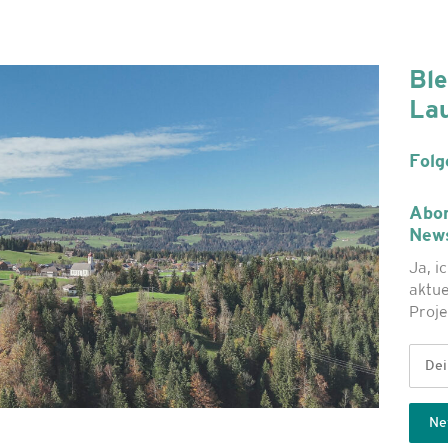
Ble
La
Folg
Abon
News
Ja, i
aktue
Proje