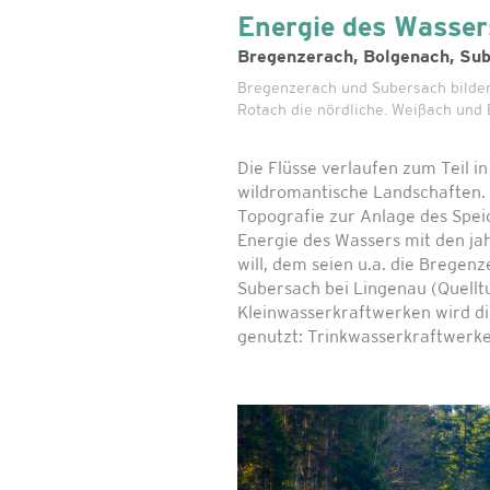
Energie des Wasser
Bregenzerach, Bolgenach, Su
Bregenzerach und Subersach bilden
Rotach die nördliche. Weißach und
Die Flüsse verlaufen zum Teil i
wildromantische Landschaften.
Topografie zur Anlage des Spe
Energie des Wassers mit den j
will, dem seien u.a. die Brege
Subersach bei Lingenau (Quellt
Kleinwasserkraftwerken wird die
genutzt: Trinkwasserkraftwerk