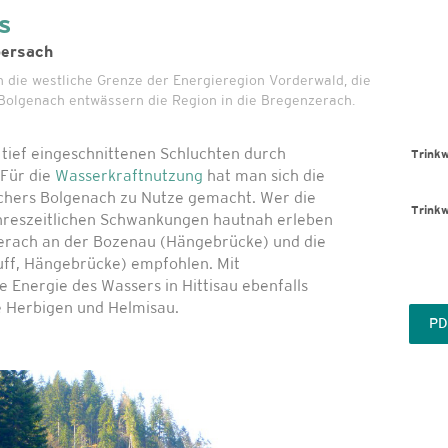
s
bersach
 die westliche Grenze der Energieregion Vorderwald, die
 Bolgenach entwässern die Region in die Bregenzerach.
n tief eingeschnittenen Schluchten durch
Trinkw
 Für die
Wasserkraftnutzung
hat man sich die
ichers Bolgenach zu Nutze gemacht. Wer die
Trinkw
ahreszeitlichen Schwankungen hautnah erleben
nzerach an der Bozenau (Hängebrücke) und die
uff, Hängebrücke) empfohlen. Mit
 Energie des Wassers in Hittisau ebenfalls
e Herbigen und Helmisau.
PD