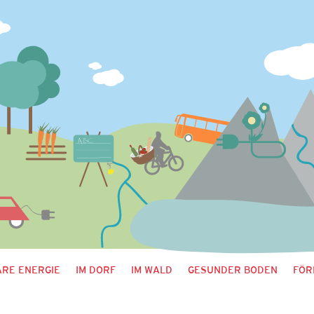
RE ENERGIE
IM DORF
IM WALD
GESUNDER BODEN
FÖR