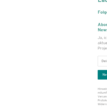
La
Folg
Abon
News
Ja, i
aktue
Proje
Hinweis
mitumf
Versand
Protok
Widerru