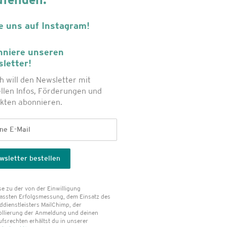
ufenden.
e uns auf Instagram!
niere unseren
letter!
ch will den Newsletter mit
llen Infos, Förderungen und
kten abonnieren.
e zu der von der Einwilligung
assten Erfolgs­messung, dem Einsatz des
dienst­leisters MailChimp, der
ollierung der Anmeldung und deinen
fsrechten erhältst du in unserer