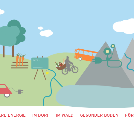
RE ENERGIE
IM DORF
IM WALD
GESUNDER BODEN
FÖR