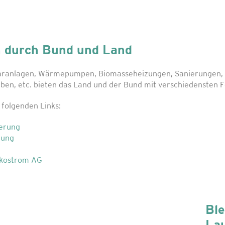
n durch Bund und Land
laranlagen, Wärmepumpen, Biomasseheizungen, Sanierungen, 
ieben, etc. bieten das Land und der Bund mit verschiedenste
 folgenden Links:
erung
rung
Ökostrom AG
Ble