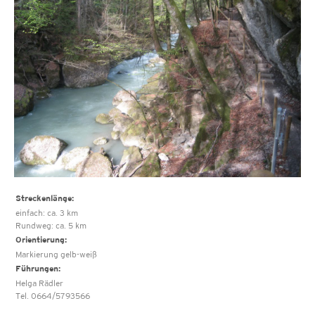
Streckenlänge:
einfach: ca. 3 km
Rundweg: ca. 5 km
Orientierung:
Markierung gelb-weiß
Führungen:
Helga Rädler
Tel. 0664/5793566