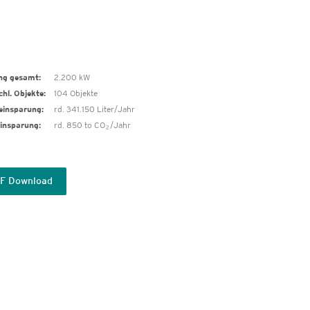
ng gesamt:
2.200 kW
hl. Objekte:
104 Objekte
einsparung:
rd. 341.150 Liter/Jahr
insparung:
rd. 850 to CO
/Jahr
2
F Download