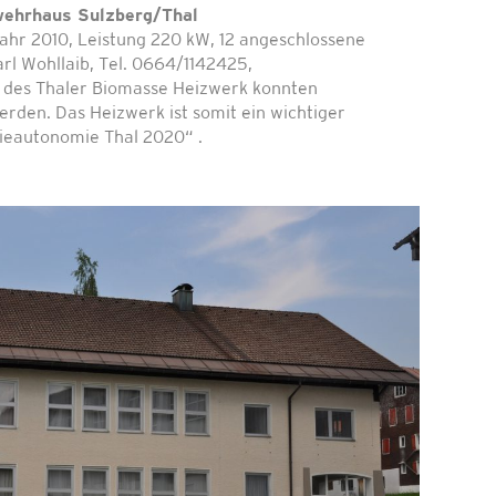
ehrhaus Sulzberg/Thal
hr 2010, Leistung 220 kW, 12 angeschlossene
l Wohllaib, Tel. 0664/1142425,
t des Thaler Biomasse Heizwerk konnten
rden. Das Heizwerk ist somit ein wichtiger
gieautonomie Thal 2020“ .