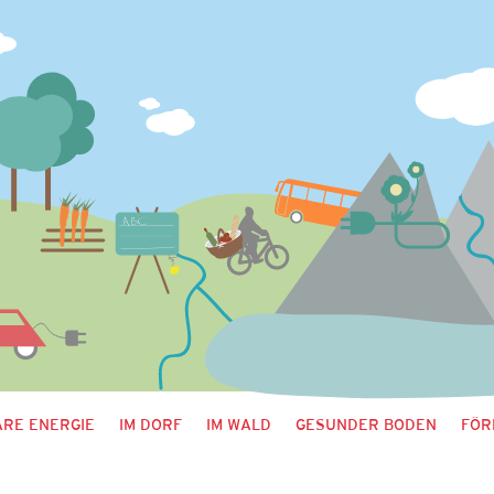
RE ENERGIE
IM DORF
IM WALD
GESUNDER BODEN
FÖR