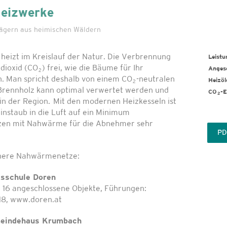
heizwerke
rägern aus heimischen Wäldern
 heizt im Kreislauf der Natur. Die Verbrennung
Leistu
ndioxid (CO
) frei, wie die Bäume für Ihr
Angesc
2
Man spricht deshalb von einem CO
-neutralen
Heizöl
2
 Brennholz kann optimal verwertet werden und
CO
-E
2
in der Region. Mit den modernen Heizkesseln ist
instaub in die Luft auf ein Minimum
Heizen mit Nahwärme für die Abnehmer sehr
PD
leinere Nahwärmenetze:
ksschule Doren
 16 angeschlossene Objekte, Führungen:
18, www.doren.at
meindehaus Krumbach