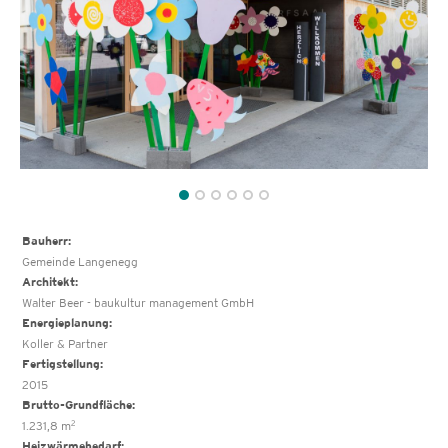
Bauherr:
Gemeinde Langenegg
Architekt:
Walter Beer - baukultur management GmbH
Energieplanung:
Koller & Partner
Fertigstellung:
2015
Brutto-Grundfläche:
2
1.231,8 m
Heizwärmebedarf: