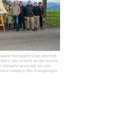
wälder Klimagipfel-Ziele unterteilt
s übers Jahr erreicht werden konnte,
n Holzgipfel gewürdigt wie zum
pfel in Sulzberg. Bild: Energieregion