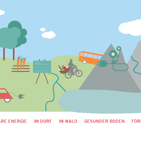
RE ENERGIE
IM DORF
IM WALD
GESUNDER BODEN
FÖR