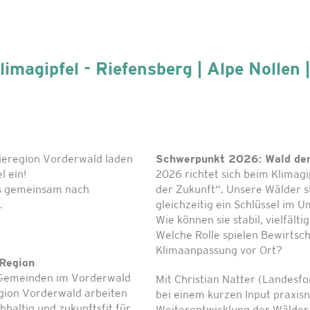
imagipfel - Riefensberg | Alpe Nollen
ieregion Vorderwald laden
Schwerpunkt 2026: Wald der
l ein!
2026 richtet sich beim Klimagi
s gemeinsam nach
der Zukunft“. Unsere Wälder s
.
gleichzeitig ein Schlüssel im
Wie können sie stabil, vielfält
Welche Rolle spielen Bewirtsch
Klimaanpassung vor Ort?
Region
e Gemeinden im Vorderwald
Mit Christian Natter (Landesfor
egion Vorderwald arbeiten
bei einem kurzen Input praxisn
hhaltig und zukunftsfit für