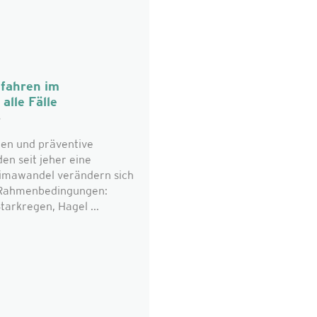
fahren im
alle Fälle
6
en und präventive
n seit jeher eine
limawandel verändern sich
n Rahmenbedingungen:
tarkregen, Hagel ...