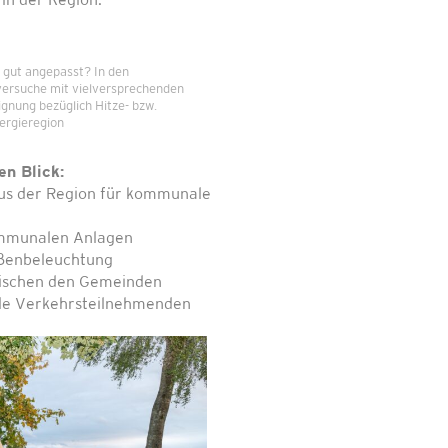
in der Region.
 gut angepasst? In den
ersuche mit vielversprechenden
gnung bezüglich Hitze- bzw.
nergieregion
en Blick:
us der Region für kommunale
kommunalen Anlagen
aßenbeleuchtung
wischen den Gemeinden
alle Verkehrsteilnehmenden