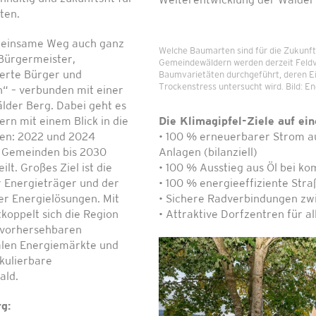
Weiterentwicklung der Wälder 
ten.
emeinsame Weg auch ganz
Welche Baumarten sind für die Zukunft
 Bürgermeister,
Gemeindewäldern werden derzeit Feldv
erte Bürger und
Baumvarietäten durchgeführt, deren Ei
Trockenstress untersucht wird. Bild: E
“ – verbunden mit einer
der Berg. Dabei geht es
n mit einem Blick in die
Die Klimagipfel-Ziele auf ein
en: 2022 und 2024
• 100 % erneuerbarer Strom a
e Gemeinden bis 2030
Anlagen (bilanziell)
lt. Großes Ziel ist die
• 100 % Ausstieg aus Öl bei 
r Energieträger und der
• 100 % energieeffiziente Str
er Energielösungen. Mit
• Sichere Radverbindungen z
koppelt sich die Region
• Attraktive Dorfzentren für 
 vorhersehbaren
alen Energiemärkte und
lkulierbare
ald.
g: