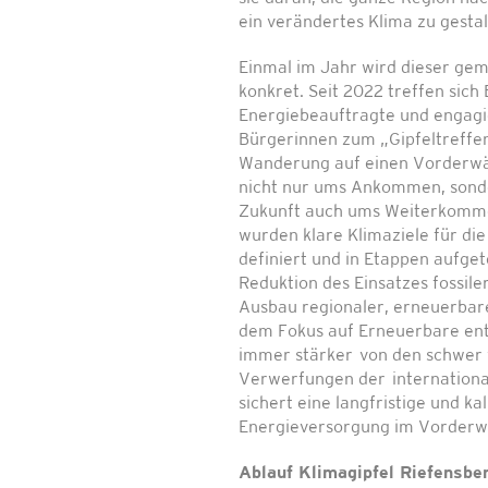
ein verändertes Klima zu gestal
Einmal im Jahr wird dieser g
konkret. Seit 2022 treffen sich
Energiebeauftragte und engagi
Bürgerinnen zum „Gipfeltreffen
Wanderung auf einen Vorderwäl
nicht nur ums Ankommen, sonder
Zukunft auch ums Weiterkomm
wurden klare Klimaziele für di
definiert und in Etappen aufgetei
Reduktion des Einsatzes fossile
Ausbau regionaler, erneuerbar
dem Fokus auf Erneuerbare ent
immer stärker von den schwer
Verwerfungen der internation
sichert eine langfristige und ka
Energieversorgung im Vorderw
Ablauf Klimagipfel Riefensber