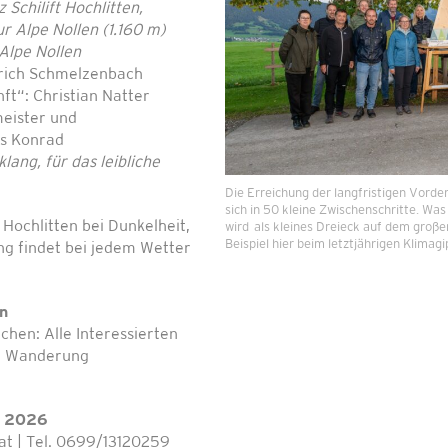
 Schilift Hochlitten,
 Alpe Nollen (1.160 m)
Alpe Nollen
lrich Schmelzenbach
t“: Christian Natter
meister und
s Konrad
ang, für das leibliche
Die Erreichung der langfristigen Vorder
sich in 50 kleine Zwischenschritte. Wa
Hochlitten bei Dunkelheit,
wird als kleines Dreieck auf dem große
Beispiel hier beim letztjährigen Klimagi
ung findet bei jedem Wetter
n
chen: Alle Interessierten
er Wanderung
r 2026
.at | Tel. 0699/13120259