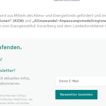
wird aus Mitteln des Klima- und Energiefonds gefördert und
gionen" (KEM)
und
„Klimawandel-Anpassungsmodellregion
vom Energieinstitut Vorarlberg und dem Landesforstdienst V
ufenden.
m!
letter!
it aktuellen Infos,
abonnieren.
mitumfassten Erfolgs­
t­leisters MailChimp, der
einen Widerrufsrechten