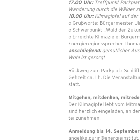
17.00 Uhr:
Treffpunkt Parkplatz
Wanderung durch die Wälder zur
18.00 Uhr:
Klimagipfel auf der 
o Grußworte: Bürgermeister U
o Schwerpunkt „Wald der Zukunf
o Erreichte Klimaziele: Bürger
Energieregionssprecher Thoma
anschließend:
gemütlicher Auskl
Wohl ist gesorgt
Rückweg zum Parkplatz Schilift 
Gehzeit ca. 1 h. Die Veranstalt
statt.
Mitgehen, mitdenken, mitrede
Der Klimagipfel lebt vom Mitma
sind herzlich eingeladen, an d
teilzunehmen!
Anmeldung bis 14. Septembe
angelika.purin@energieinstitut