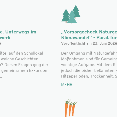
he. Unterwegs im
„Vorsorgecheck Naturge
zwerk
Klimawandel“ - Parat für 
6
Veröffentlicht am 23. Juni 202
el auf den Schullokal-
Der Umgang mit Naturgefahr
d welche Geschichten
Maßnahmen sind für Gemeinde
n? Diesen Fragen ging der
wichtige Aufgabe. Mit dem K
r gemeinsamen Exkursion
jedoch die bisher bekannte
..
Hitzeperioden, Trockenheit, S
MEHR