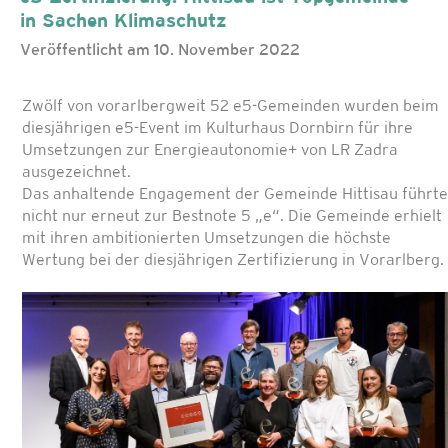
in Sachen Klimaschutz
Veröffentlicht am 10. November 2022
Zwölf von vorarlbergweit 52 e5-Gemeinden wurden beim
diesjährigen e5-Event im Kulturhaus Dornbirn für ihre
Umsetzungen zur Energieautonomie+ von LR Zadra
ausgezeichnet.
Das anhaltende Engagement der Gemeinde Hittisau führte
nicht nur erneut zur Bestnote 5 „e“. Die Gemeinde erhielt
mit ihren ambitionierten Umsetzungen die höchste
Wertung bei der diesjährigen Zertifizierung in Vorarlberg.