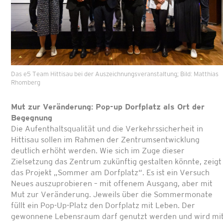
Das e5 Team Hittisau bei der Auszeichnungsveranstaltung; Bild: Matthias
Rhomberg
Mut zur Veränderung: Pop-up Dorfplatz als Ort der
Begegnung
Die Aufenthaltsqualität und die Verkehrssicherheit in
Hittisau sollen im Rahmen der Zentrumsentwicklung
deutlich erhöht werden. Wie sich im Zuge dieser
Zielsetzung das Zentrum zukünftig gestalten könnte, zeigt
das Projekt „Sommer am Dorfplatz“. Es ist ein Versuch
Neues auszuprobieren – mit offenem Ausgang, aber mit
Mut zur Veränderung. Jeweils über die Sommermonate
füllt ein Pop-Up-Platz den Dorfplatz mit Leben. Der
gewonnene Lebensraum darf genutzt werden und wird mi