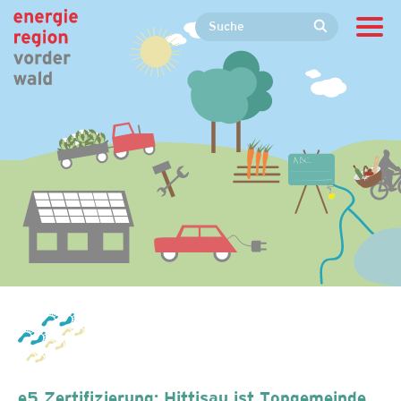
e5 Zertifizierung: Hittisau ist Topgemeinde