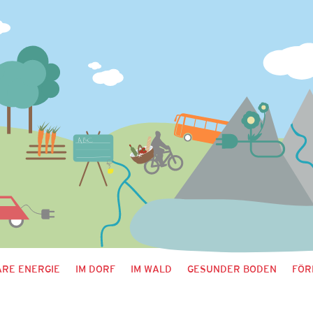
RE ENERGIE
IM DORF
IM WALD
GESUNDER BODEN
FÖR