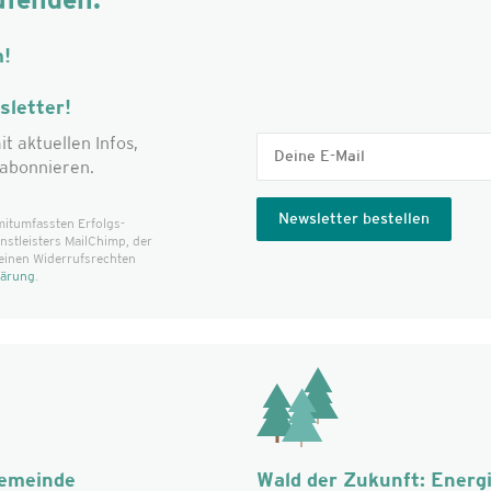
ufenden.
m!
letter!
it aktuellen Infos,
abonnieren.
mitumfassten Erfolgs­
t­leisters MailChimp, der
einen Widerrufsrechten
lärung
.
Gemeinde
Wald der Zukunft: Energ