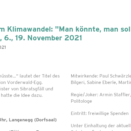
m Klimawandel: "Man könnte, man sol
5., 6., 19. November 2021
021
üsste…“ lautet der Titel des
Mitwirkende: Paul Schwärzle
ion Vorderwald-Egg.
Bilgeri, Sabine Eberle, Marti
ister von Sibratsgfäll und
Regie/Joker: Armin Staffle
 hatte die Idee dazu.
Politologe
Eintritt: freiwillige Spenden
Uhr, Langenegg (Dorfsaal)
Unter Einhaltung der aktuel