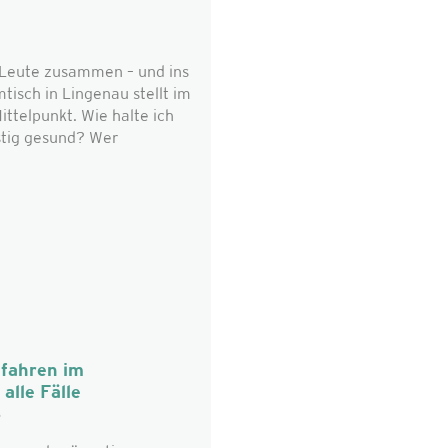
eute zusammen – und ins
isch in Lingenau stellt im
ttelpunkt. Wie halte ich
stig gesund? Wer
fahren im
alle Fälle
6