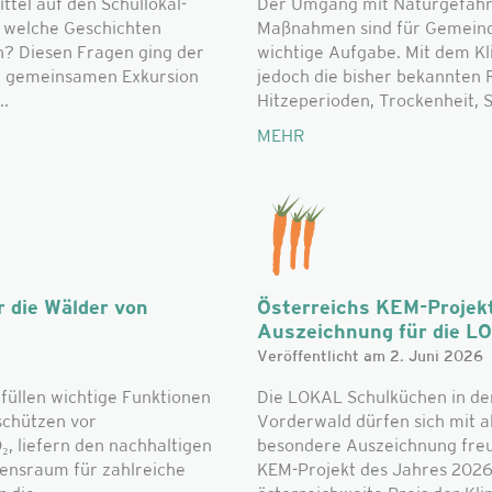
el auf den Schullokal-
Der Umgang mit Naturgefahr
d welche Geschichten
Maßnahmen sind für Gemeinde
n? Diesen Fragen ging der
wichtige Aufgabe. Mit dem K
r gemeinsamen Exkursion
jedoch die bisher bekannte
..
Hitzeperioden, Trockenheit, S
MEHR
 die Wälder von
Österreichs KEM-Projek
Auszeichnung für die L
Veröffentlicht am 2. Juni 2026
füllen wichtige Funktionen
Die LOKAL Schulküchen in de
schützen vor
Vorderwald dürfen sich mit al
, liefern den nachhaltigen
besondere Auszeichnung freue
bensraum für zahlreiche
KEM-Projekt des Jahres 2026