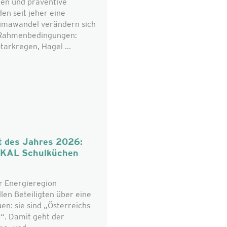
en und präventive
n seit jeher eine
limawandel verändern sich
n Rahmenbedingungen:
tarkregen, Hagel ...
t des Jahres 2026:
OKAL Schulküchen
r Energieregion
len Beteiligten über eine
n: sie sind „Österreichs
“. Damit geht der