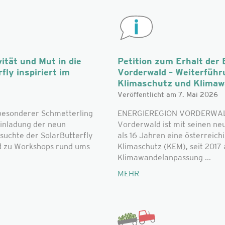
ität und Mut in die
Petition zum Erhalt der 
fly inspiriert im
Vorderwald – Weiterführ
Klimaschutz und Klima
Veröffentlicht am 7. Mai 2026
besonderer Schmetterling
ENERGIEREGION VORDERWALD
Einladung der neun
Vorderwald ist mit seinen n
uchte der SolarButterfly
als 16 Jahren eine österreich
ud zu Workshops rund ums
Klimaschutz (KEM), seit 2017
Klimawandelanpassung ...
MEHR