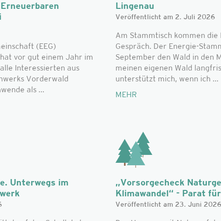
r Erneuerbaren
Lingenau
i
Veröffentlicht am 2. Juli 2026
Am Stammtisch kommen die L
einschaft (EEG)
Gespräch. Der Energie-Stammt
hat vor gut einem Jahr im
September den Wald in den Mi
alle Interessierten aus
meinen eigenen Wald langfri
nwerks Vorderwald
unterstützt mich, wenn ich ...
ende als ...
MEHR
he. Unterwegs im
„Vorsorgecheck Naturge
zwerk
Klimawandel“ - Parat für 
6
Veröffentlicht am 23. Juni 202