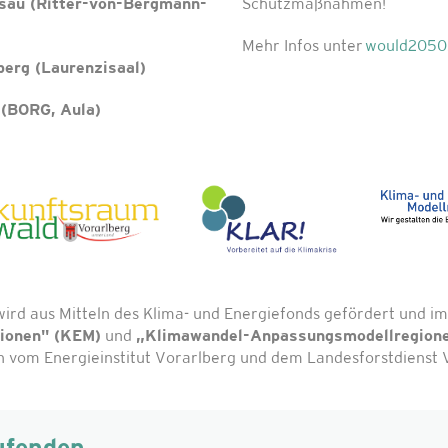
isau (Ritter-von-Bergmann-
Schutzmaßnahmen!
Mehr Infos unter
would2050
berg (Laurenzisaal)
 (BORG, Aula)
wird aus Mitteln des Klima- und Energiefonds gefördert und
gionen" (KEM)
und
„Klimawandel-Anpassungsmodellregion
vom Energieinstitut Vorarlberg und dem Landesforstdienst V