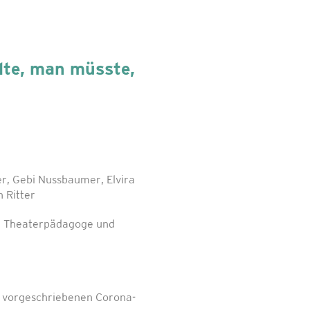
lte, man müsste,
r, Gebi Nussbaumer, Elvira
n Ritter
r, Theaterpädagoge und
l vorgeschriebenen Corona-