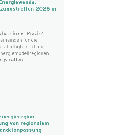
 Energiewende.
tzungstreffen 2026 in
chutz in der Praxis?
emeinden für die
eschäftigten sich die
 Energiemodellregionen
gstreffen ...
Energieregion
ung von regionalem
wandelanpassung