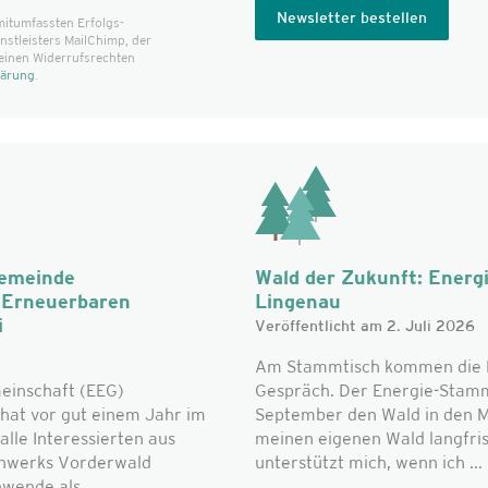
mitumfassten Erfolgs­
t­leisters MailChimp, der
einen Widerrufsrechten
lärung
.
Gemeinde
Wald der Zukunft: Energ
r Erneuerbaren
Lingenau
i
Veröffentlicht am 2. Juli 2026
Am Stammtisch kommen die L
einschaft (EEG)
Gespräch. Der Energie-Stammt
hat vor gut einem Jahr im
September den Wald in den Mi
alle Interessierten aus
meinen eigenen Wald langfri
nwerks Vorderwald
unterstützt mich, wenn ich ...