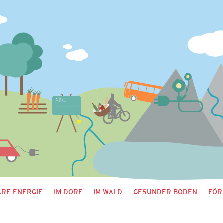
RE ENERGIE
IM DORF
IM WALD
GESUNDER BODEN
FÖR