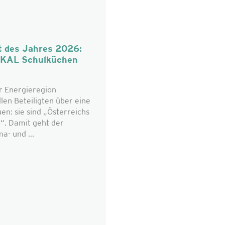
t des Jahres 2026:
OKAL Schulküchen
r Energieregion
len Beteiligten über eine
n: sie sind „Österreichs
“. Damit geht der
a- und ...