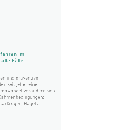
fahren im
alle Fälle
6
en und präventive
n seit jeher eine
limawandel verändern sich
n Rahmenbedingungen:
tarkregen, Hagel ...