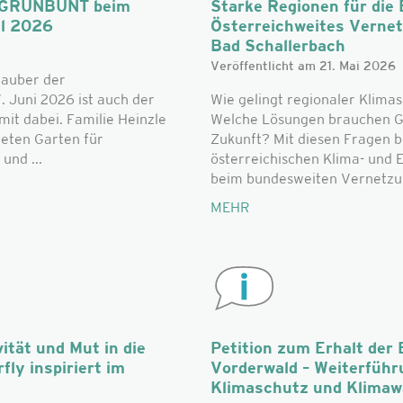
n: GRÜNBUNT beim
Starke Regionen für die
al 2026
Österreichweites Verne
Bad Schallerbach
Veröffentlicht am 21. Mai 2026
zauber der
. Juni 2026 ist auch der
Wie gelingt regionaler Klimas
t dabei. Familie Heinzle
Welche Lösungen brauchen G
teten Garten für
Zukunft? Mit diesen Fragen b
und ...
österreichischen Klima- und
beim bundesweiten Vernetzun
MEHR
ität und Mut in die
Petition zum Erhalt der 
fly inspiriert im
Vorderwald – Weiterführ
Klimaschutz und Klima