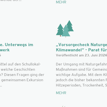
ende als ...
MEHR
he. Unterwegs im
„Vorsorgecheck Naturge
zwerk
Klimawandel“ - Parat für 
6
Veröffentlicht am 23. Juni 202
el auf den Schullokal-
Der Umgang mit Naturgefahr
d welche Geschichten
Maßnahmen sind für Gemeinde
n? Diesen Fragen ging der
wichtige Aufgabe. Mit dem K
r gemeinsamen Exkursion
jedoch die bisher bekannte
..
Hitzeperioden, Trockenheit, S
MEHR