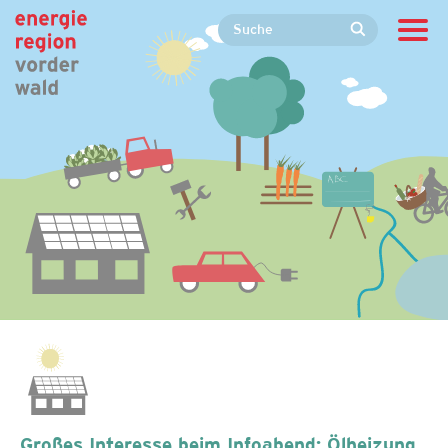
Großes Interesse beim Infoabend: Ölheizung