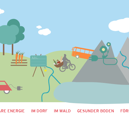
RE ENERGIE
IM DORF
IM WALD
GESUNDER BODEN
FÖR