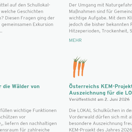
el auf den Schullokal-
Der Umgang mit Naturgefahr
d welche Geschichten
Maßnahmen sind für Gemeinde
n? Diesen Fragen ging der
wichtige Aufgabe. Mit dem K
r gemeinsamen Exkursion
jedoch die bisher bekannte
..
Hitzeperioden, Trockenheit, S
MEHR
 die Wälder von
Österreichs KEM-Projek
Auszeichnung für die L
Veröffentlicht am 2. Juni 2026
füllen wichtige Funktionen
Die LOKAL Schulküchen in de
schützen vor
Vorderwald dürfen sich mit al
, liefern den nachhaltigen
besondere Auszeichnung freue
bensraum für zahlreiche
KEM-Projekt des Jahres 2026