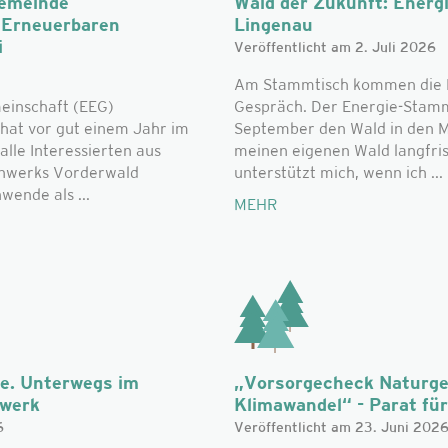
Gemeinde
Wald der Zukunft: Energ
r Erneuerbaren
Lingenau
i
Veröffentlicht am 2. Juli 2026
Am Stammtisch kommen die L
einschaft (EEG)
Gespräch. Der Energie-Stammt
hat vor gut einem Jahr im
September den Wald in den Mi
alle Interessierten aus
meinen eigenen Wald langfri
nwerks Vorderwald
unterstützt mich, wenn ich ...
ende als ...
MEHR
he. Unterwegs im
„Vorsorgecheck Naturge
zwerk
Klimawandel“ - Parat für 
6
Veröffentlicht am 23. Juni 202