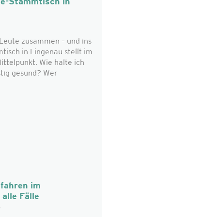
ie-Stammtisch in
eute zusammen – und ins
isch in Lingenau stellt im
ttelpunkt. Wie halte ich
stig gesund? Wer
fahren im
alle Fälle
6