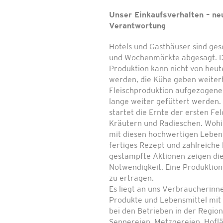
Unser Einkaufsverhalten – n
Verantwortung
Hotels und Gasthäuser sind ges
und Wochenmärkte abgesagt. Di
Produktion kann nicht von heut
werden, die Kühe geben weiterhi
Fleischproduktion aufgezogene 
lange weiter gefüttert werden
startet die Ernte der ersten Fe
Kräutern und Radieschen. Wohin 
mit diesen hochwertigen Lebens
fertiges Rezept und zahlreiche
gestampfte Aktionen zeigen die
Notwendigkeit. Eine Produktion 
zu ertragen.
Es liegt an uns Verbraucherin
Produkte und Lebensmittel mit
bei den Betrieben in der Regio
Sennereien, Metzgereien, Hofl