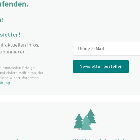
ufenden.
m!
letter!
it aktuellen Infos,
abonnieren.
mitumfassten Erfolgs­
t­leisters MailChimp, der
einen Widerrufsrechten
lärung
.