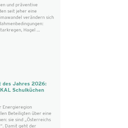
en und präventive
n seit jeher eine
limawandel verändern sich
n Rahmenbedingungen:
tarkregen, Hagel ...
t des Jahres 2026:
OKAL Schulküchen
r Energieregion
len Beteiligten über eine
n: sie sind „Österreichs
“. Damit geht der