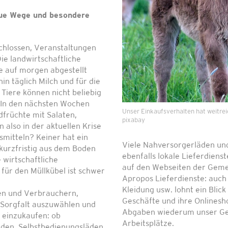
eue Wege und besondere
chlossen, Veranstaltungen
e landwirtschaftliche
e auf morgen abgestellt
n täglich Milch und für die
Tiere können nicht beliebig
. In den nächsten Wochen
Unser Einkaufsverhalten hat weitreic
ldfrüchte mit Salaten,
pixabay
also in der aktuellen Krise
mitteln? Keiner hat ein
Viele Nahversorgerläden un
 kurzfristig aus dem Boden
ebenfalls lokale Lieferdienst
 wirtschaftliche
auf den Webseiten der Geme
für den Müllkübel ist schwer
Apropos Lieferdienste: auch
Kleidung usw. lohnt ein Blic
nen und Verbrauchern,
Geschäfte und ihre Onlinesh
 Sorgfalt auszuwählen und
Abgaben wiederum unser Ge
n einzukaufen: ob
Arbeitsplätze.
äden, Selbstbedienungsläden