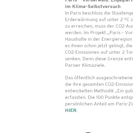
Paris – Vorderwald: Engagier
im Klima-Selbstversuch
In Paris beschloss die Staateng
Erderwärmung auf unter 2 °C z
zu erreichen, muss der CO2-Au
werden. Im Projekt „Paris – Vo
Haushalte in der Energieregion
es ihnen schon jetzt gelingt, d
CO2-Emissionen auf unter 2 To
senken. Denn diese Grenze ent
Pariser Klimaziele.
Das öffentlich ausgeschriebene
die ihre gesamten CO2-Emissio
entwickelten Methodik „Ein gut
erfassten. Die 100 Punkte ent
persönlichen Anteil am Paris-Zi
HIER
.