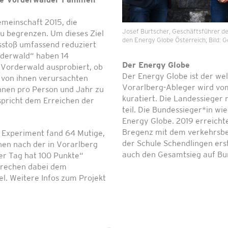
te Vorderwälder Familien
emeinschaft 2015, die
Josef Burtscher, Geschäftsführer de
u begrenzen. Um dieses Ziel
den Energy Globe Österreich; Bild:
sstoß umfassend reduziert
rderwald“ haben 14
Der Energy Globe
 Vorderwald ausprobiert, ob
Der Energy Globe ist der we
ie von ihnen verursachten
Vorarlberg-Ableger wird vom
nnen pro Person und Jahr zu
kuratiert. Die Landessieg
spricht dem Erreichen der
teil. Die Bundessieger*in w
Energy Globe. 2019 erreicht
Bregenz mit dem verkehrsbe
 Experiment fand 64 Mutige,
der Schule Schendlingen ers
nen nach der in Vorarlberg
auch den Gesamtsieg auf B
er Tag hat 100 Punkte“
sprechen dabei dem
el. Weitere Infos zum Projekt