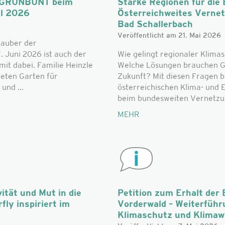
n: GRÜNBUNT beim
Starke Regionen für die
al 2026
Österreichweites Verne
Bad Schallerbach
Veröffentlicht am 21. Mai 2026
zauber der
. Juni 2026 ist auch der
Wie gelingt regionaler Klimas
t dabei. Familie Heinzle
Welche Lösungen brauchen G
teten Garten für
Zukunft? Mit diesen Fragen b
und ...
österreichischen Klima- und
beim bundesweiten Vernetzun
MEHR
ität und Mut in die
Petition zum Erhalt der 
fly inspiriert im
Vorderwald – Weiterführ
Klimaschutz und Klima