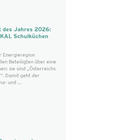
t des Jahres 2026:
OKAL Schulküchen
r Energieregion
len Beteiligten über eine
n: sie sind „Österreichs
“. Damit geht der
a- und ...