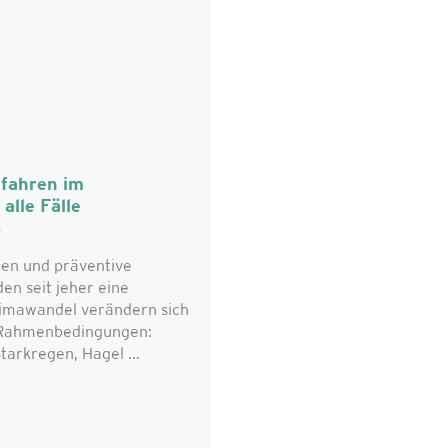
fahren im
alle Fälle
6
en und präventive
n seit jeher eine
limawandel verändern sich
n Rahmenbedingungen:
tarkregen, Hagel ...