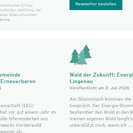
mitumfassten Erfolgs­
t­leisters MailChimp, der
einen Widerrufsrechten
lärung
.
Gemeinde
Wald der Zukunft: Energ
r Erneuerbaren
Lingenau
i
Veröffentlicht am 2. Juli 2026
Am Stammtisch kommen die L
einschaft (EEG)
Gespräch. Der Energie-Stammt
hat vor gut einem Jahr im
September den Wald in den Mi
alle Interessierten aus
meinen eigenen Wald langfri
nwerks Vorderwald
unterstützt mich, wenn ich ...
ende als ...