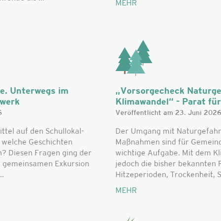
MEHR
he. Unterwegs im
„Vorsorgecheck Naturge
zwerk
Klimawandel“ - Parat für 
6
Veröffentlicht am 23. Juni 202
el auf den Schullokal-
Der Umgang mit Naturgefahr
d welche Geschichten
Maßnahmen sind für Gemeinde
n? Diesen Fragen ging der
wichtige Aufgabe. Mit dem K
r gemeinsamen Exkursion
jedoch die bisher bekannte
..
Hitzeperioden, Trockenheit, S
MEHR