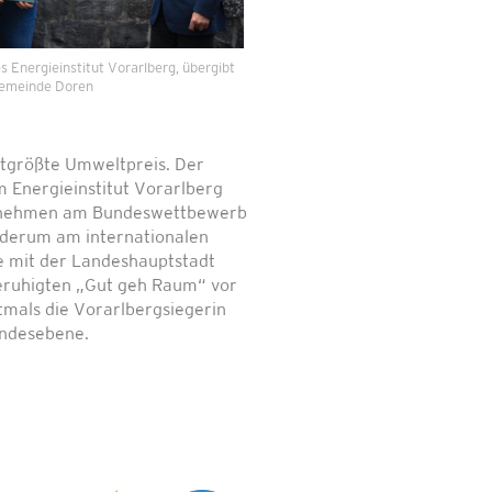
s Energieinstitut Vorarlberg, übergibt
 Gemeinde Doren
ltgrößte Umweltpreis. Der
 Energieinstitut Vorarlberg
er nehmen am Bundeswettbewerb
iederum am internationalen
e mit der Landeshauptstadt
ruhigten „Gut geh Raum“ vor
tmals die Vorarlbergsiegerin
undesebene.