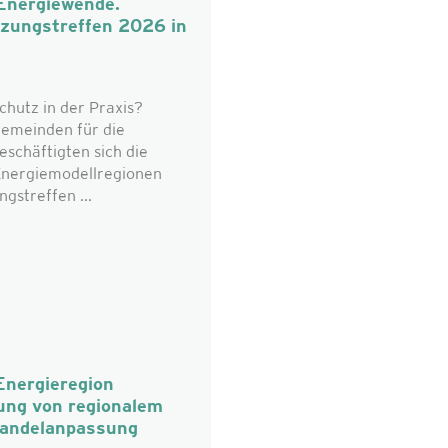
 Energiewende.
tzungstreffen 2026 in
chutz in der Praxis?
emeinden für die
eschäftigten sich die
 Energiemodellregionen
gstreffen ...
Energieregion
ung von regionalem
wandelanpassung