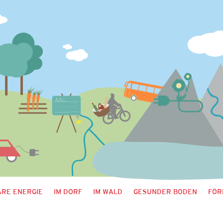
RE ENERGIE
IM DORF
IM WALD
GESUNDER BODEN
FÖR