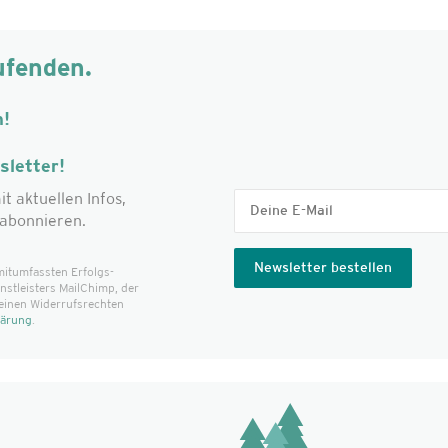
ufenden.
m!
letter!
it aktuellen Infos,
abonnieren.
mitumfassten Erfolgs­
t­leisters MailChimp, der
einen Widerrufsrechten
lärung
.