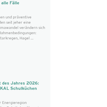
alle Fälle
6
en und präventive
n seit jeher eine
limawandel verändern sich
n Rahmenbedingungen:
tarkregen, Hagel ...
t des Jahres 2026:
OKAL Schulküchen
r Energieregion