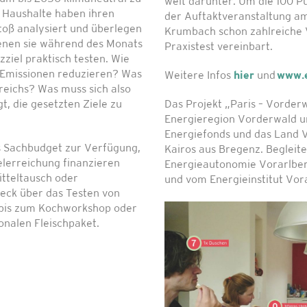
weit darunter. Um die 100 P
e Haushalte haben ihren
der Auftaktveranstaltung am
toß analysiert und überlegen
Krumbach schon zahlreiche 
enen sie während des Monats
Praxistest vereinbart.
zziel praktisch testen. Wie
e Emissionen reduzieren? Was
Weitere Infos
hier
und
www.e
ereichs? Was muss sich also
gt, die gesetzten Ziele zu
Das Projekt „Paris – Vorderwa
Energieregion Vorderwald un
Energiefonds und das Land V
s Sachbudget zur Verfügung,
Kairos aus Bregenz. Begleite
lerreichung finanzieren
Energieautonomie Vorarlber
tteltausch oder
und vom Energieinstitut Vor
eck über das Testen von
 bis zum Kochworkshop oder
nalen Fleischpaket.