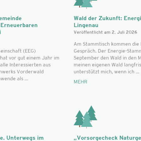
Gemeinde
Wald der Zukunft: Energ
r Erneuerbaren
Lingenau
i
Veröffentlicht am 2. Juli 2026
Am Stammtisch kommen die L
einschaft (EEG)
Gespräch. Der Energie-Stammt
hat vor gut einem Jahr im
September den Wald in den Mi
alle Interessierten aus
meinen eigenen Wald langfri
nwerks Vorderwald
unterstützt mich, wenn ich ...
ende als ...
MEHR
he. Unterwegs im
„Vorsorgecheck Naturge