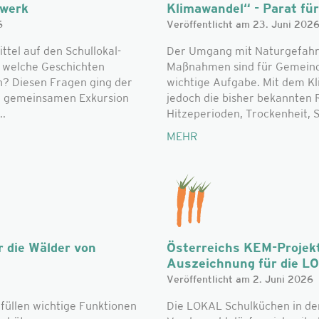
zwerk
Klimawandel“ - Parat für 
6
Veröffentlicht am 23. Juni 202
el auf den Schullokal-
Der Umgang mit Naturgefahr
d welche Geschichten
Maßnahmen sind für Gemeinde
n? Diesen Fragen ging der
wichtige Aufgabe. Mit dem K
r gemeinsamen Exkursion
jedoch die bisher bekannte
..
Hitzeperioden, Trockenheit, S
MEHR
 die Wälder von
Österreichs KEM-Projek
Auszeichnung für die L
Veröffentlicht am 2. Juni 2026
füllen wichtige Funktionen
Die LOKAL Schulküchen in de