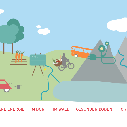
RE ENERGIE
IM DORF
IM WALD
GESUNDER BODEN
FÖR