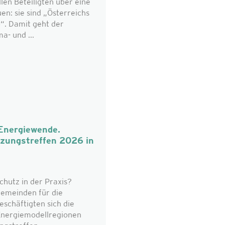
len Beteiligten über eine
n: sie sind „Österreichs
“. Damit geht der
a- und ...
 Energiewende.
tzungstreffen 2026 in
chutz in der Praxis?
emeinden für die
eschäftigten sich die
 Energiemodellregionen