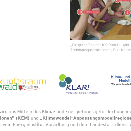
„Ein guter Tag hat 100 Punkte“ gibt 
Treibhausgasemissionen; Bild: Kairo
wird aus Mitteln des Klima- und Energiefonds gefördert und
gionen" (KEM)
und
„Klimawandel-Anpassungsmodellregion
vom Energieinstitut Vorarlberg und dem Landesforstdienst V