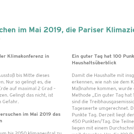
hen im Mai 2019, die Pariser Klimazi
9
der Klimakonferenz in
Ein guter Tag hat 100 Punk
Haushaltsüberblick
sstoß bis Mitte dieses
Damit die Haushalte mit ins
. Nur so gelingt es, die
erkennen, wie nah sie dem K
rde auf maximal 2 Grad –
Maßnahme kommen, wurde ei
n. Gelingt das nicht, ist
Methode „Ein guter Tag hat 
n Gefahr.
sind die Treibhausgasemissi
Tageswerte umgerechnet. Das
versuchen im Mai 2019 das
Punkte Tag. Derzeit liegt der
n
450 Punkten/Tag. Die Teil
liegen mit einem Durchschnit
aum bis 2050 klimaneutral zu