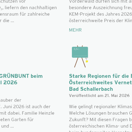
schützen vor
Vorderwald dürfen sich mit al
, liefern den nachhaltigen
besondere Auszeichnung freue
bensraum für zahlreiche
KEM-Projekt des Jahres 2026
die ...
österreichweite Preis der Klim
MEHR
n: GRÜNBUNT beim
Starke Regionen für die
al 2026
Österreichweites Verne
Bad Schallerbach
Veröffentlicht am 21. Mai 2026
zauber der
. Juni 2026 ist auch der
Wie gelingt regionaler Klimas
t dabei. Familie Heinzle
Welche Lösungen brauchen G
teten Garten für
Zukunft? Mit diesen Fragen b
und ...
österreichischen Klima- und