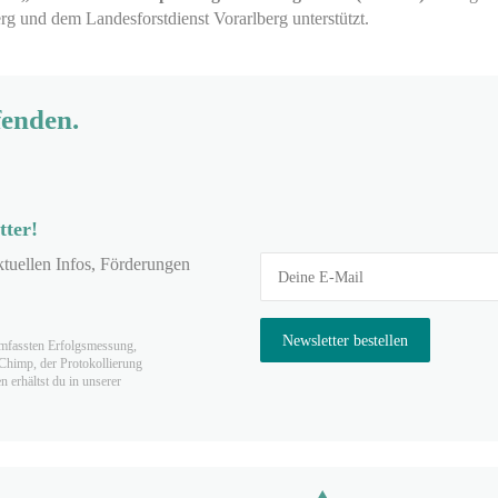
rg und dem Landesforstdienst Vorarlberg unterstützt.
fenden.
tter!
aktuellen Infos, Förderungen
mfassten Erfolgs­messung,
lChimp, der Protokollierung
 erhältst du in unserer