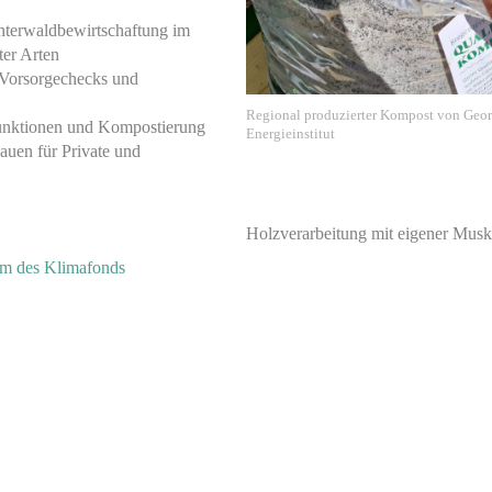
enterwaldbewirtschaftung im
ter Arten
 Vorsorgechecks und
Regional produzierter Kompost von Georg
unktionen und Kompostierung
Energieinstitut
Bauen für Private und
Holzverarbeitung mit eigener Muskel
m des Klimafonds