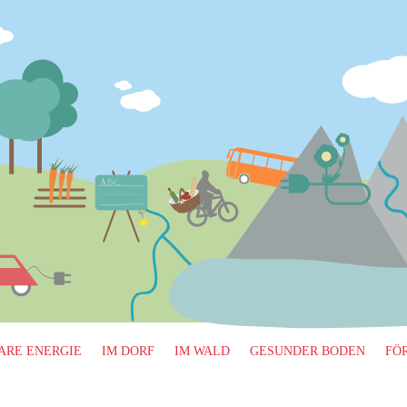
ARE ENERGIE
IM DORF
IM WALD
GESUNDER BODEN
FÖ