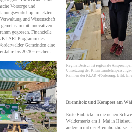
rasche Vorsorge und
lanungsworkshop im letzten
k, Verwaltung und Wissenschaft
nd gemeinsam mit innovativen
ogramm gegossen. Finanzielle
das KLAR! Programm des
 Vorderwälder Gemeinden eine
i Jahre bis 2028 erreichen.
Regina Bertsch ist regionale Ansprechpart
Umsetzung der Klimawandelanpassungs
Rahmen der KLAR!-Förderung. Bild: Ener
Brennholz und Kompost am Wä
Erste Einblicke in die neuen Schwe
Wäldermarkt am 1. Mai in Hittisau.
anderem mit der Brennholzbörse – e