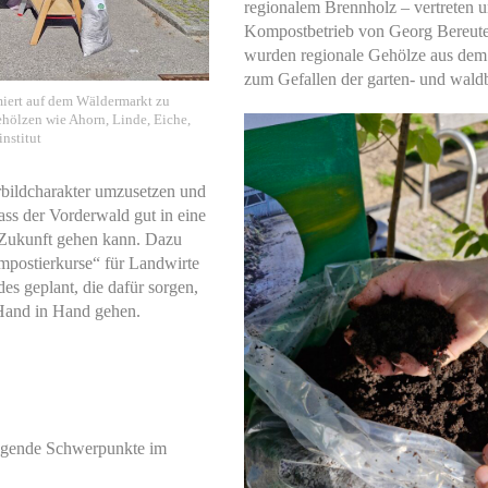
regionalem Brennholz – vertreten un
Kompostbetrieb von Georg Bereuter
wurden regionale Gehölze aus dem 
zum Gefallen der garten- und wald
rmiert auf dem Wäldermarkt zu
ehölzen wie Ahorn, Linde, Eiche,
institut
orbildcharakter umzusetzen und
ss der Vorderwald gut in eine
 Zukunft gehen kann. Dazu
mpostierkurse“ für Landwirte
s geplant, die dafür sorgen,
 Hand in Hand gehen.
olgende Schwerpunkte im