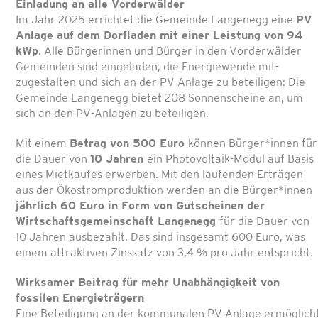
Einladung an alle Vorderwälder
Im Jahr 2025 errichtet die Gemeinde Langen­egg eine
PV
Anlage auf dem Dorfladen mit ei­ner Leistung von 94
kWp
. Alle Bürgerinnen und Bürger in den Vorderwälder
Gemeinden sind eingeladen, die Energiewende mit­
zugestalten und sich an der PV Anlage zu be­teiligen: Die
Gemeinde Langenegg bietet 208 Sonnenscheine an, um
sich an den PV-Anlagen zu beteiligen.
Mit einem
Betrag von 500 Euro
können Bürger*innen für
die Dauer von
10 Jahren
ein Photovoltaik-Modul auf Basis
eines Miet­kaufes erwerben. Mit den laufenden Erträgen
aus der Ökostromproduktion werden an die Bürger*innen
jährlich 60 Euro in Form von Gutscheinen der
Wirtschaftsgemeinschaft Langenegg
für die Dauer von
10 Jahren ausbe­zahlt. Das sind insgesamt 600 Euro, was
einem attraktiven Zinssatz von 3,4 % pro Jahr ent­spricht.
Wirksamer Beitrag für mehr Unabhängigkeit von
fossilen Energieträgern
Eine Beteiligung an der kommunalen PV Anlage ermöglich