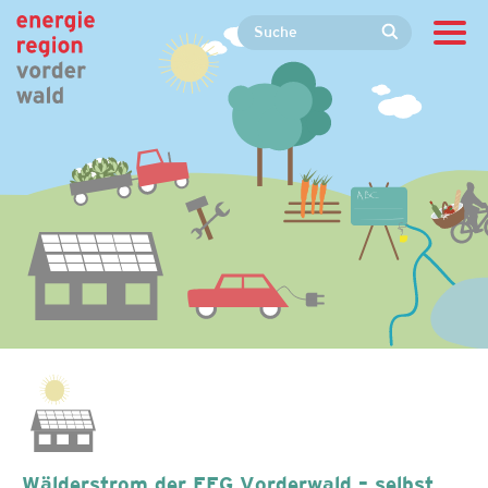
Wälderstrom der EEG Vorderwald – selbst