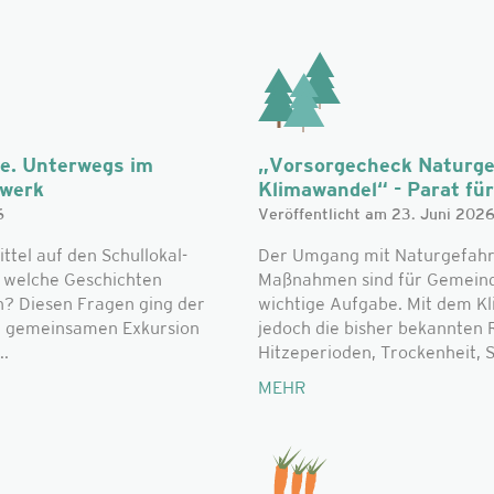
he. Unterwegs im
„Vorsorgecheck Naturge
zwerk
Klimawandel“ - Parat für 
6
Veröffentlicht am 23. Juni 202
el auf den Schullokal-
Der Umgang mit Naturgefahr
d welche Geschichten
Maßnahmen sind für Gemeinde
n? Diesen Fragen ging der
wichtige Aufgabe. Mit dem K
r gemeinsamen Exkursion
jedoch die bisher bekannte
..
Hitzeperioden, Trockenheit, S
MEHR