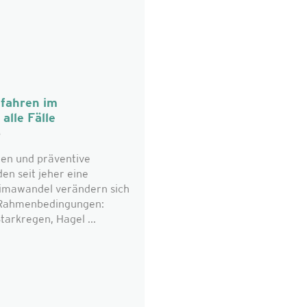
fahren im
alle Fälle
6
en und präventive
n seit jeher eine
limawandel verändern sich
n Rahmenbedingungen:
tarkregen, Hagel ...