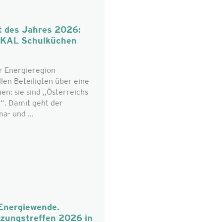
t des Jahres 2026:
OKAL Schulküchen
r Energieregion
len Beteiligten über eine
n: sie sind „Österreichs
“. Damit geht der
a- und ...
 Energiewende.
tzungstreffen 2026 in