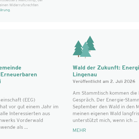
t­leisters MailChimp, der
einen Widerrufsrechten
lärung
.
Gemeinde
Wald der Zukunft: Energ
r Erneuerbaren
Lingenau
i
Veröffentlicht am 2. Juli 2026
Am Stammtisch kommen die L
einschaft (EEG)
Gespräch. Der Energie-Stammt
hat vor gut einem Jahr im
September den Wald in den Mi
alle Interessierten aus
meinen eigenen Wald langfri
nwerks Vorderwald
unterstützt mich, wenn ich ...
ende als ...
MEHR