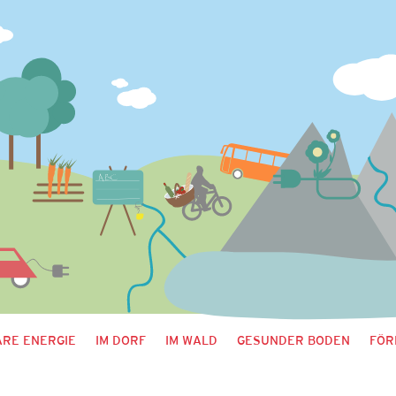
RE ENERGIE
IM DORF
IM WALD
GESUNDER BODEN
FÖR