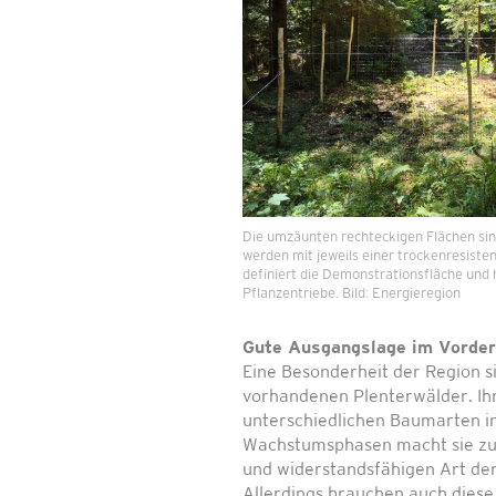
Die umzäunten rechteckigen Flächen si
werden mit jeweils einer trockenresist
definiert die Demonstrationsfläche und 
Pflanzentriebe. Bild: Energieregion
Gute Ausgangslage im Vorder
Eine Besonderheit der Region si
vorhandenen Plenterwälder. Ih
unterschiedlichen Baumarten in
Wachstumsphasen macht sie zu 
und widerstandsfähigen Art de
Allerdings brauchen auch diese