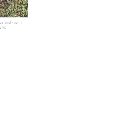
desforst) beim
ild: