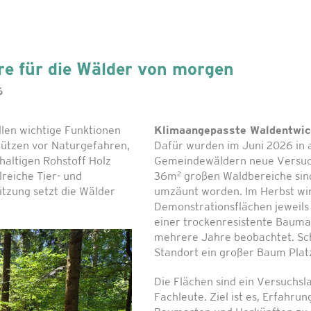
e für die Wälder von morgen
6
len wichtige Funktionen
Klimaangepasste Waldentwic
hützen vor Naturgefahren,
Dafür wurden im Juni 2026 in 
haltigen Rohstoff Holz
Gemeindewäldern neue Versuch
2
reiche Tier- und
36m
großen Waldbereiche sind
itzung setzt die Wälder
umzäunt worden. Im Herbst wi
Demonstrationsflächen jeweils
einer trockenresistente Bauma
mehrere Jahre beobachtet. Sch
Standort ein großer Baum Platz
Die Flächen sind ein Versuchsl
Fachleute. Ziel ist es, Erfahr