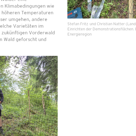
en Klimabedingungen wie
. höheren Temperaturen
ser umgehen, andere
Stefan Fritz und Christian Natter (Lan
elche Varietäten im
Einrichten der Demonstrationsflächen. B
, zukünftigen Vorderwald
Energieregion
im Wald geforscht und