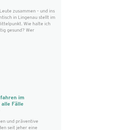
eute zusammen – und ins
isch in Lingenau stellt im
ttelpunkt. Wie halte ich
stig gesund? Wer
fahren im
alle Fälle
6
en und präventive
n seit jeher eine