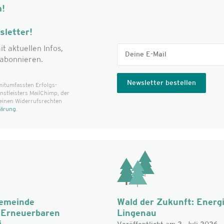
m!
letter!
it aktuellen Infos,
abonnieren.
mitumfassten Erfolgs­
t­leisters MailChimp, der
einen Widerrufsrechten
lärung
.
Gemeinde
Wald der Zukunft: Energ
r Erneuerbaren
Lingenau