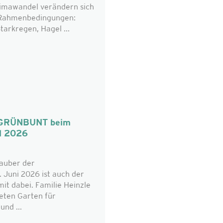
limawandel verändern sich
n Rahmenbedingungen:
tarkregen, Hagel ...
n: GRÜNBUNT beim
l 2026
zauber der
 Juni 2026 ist auch der
t dabei. Familie Heinzle
teten Garten für
nd ...