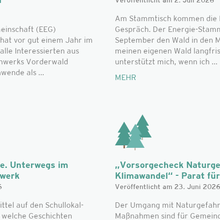
i
Veröffentlicht am 2. Juli 2026
Am Stammtisch kommen die L
einschaft (EEG)
Gespräch. Der Energie-Stammt
hat vor gut einem Jahr im
September den Wald in den Mi
alle Interessierten aus
meinen eigenen Wald langfri
nwerks Vorderwald
unterstützt mich, wenn ich ...
ende als ...
MEHR
he. Unterwegs im
„Vorsorgecheck Naturge
zwerk
Klimawandel“ - Parat für 
6
Veröffentlicht am 23. Juni 202
el auf den Schullokal-
Der Umgang mit Naturgefahr
d welche Geschichten
Maßnahmen sind für Gemeinde