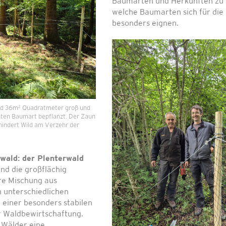
Baumarten und Herkünften zu 
welche Baumarten sich für die
besonders eignen.
2
nd 36m
Quadratmeter groß und
enten Baumart bepflanzt. Der Zaun
hindert Wild am Verzehr der
wald: der Plenterwald
nd die großflächig
re Mischung aus
 unterschiedlichen
einer besonders stabilen
r Waldbewirtschaftung.
 Wälder eine