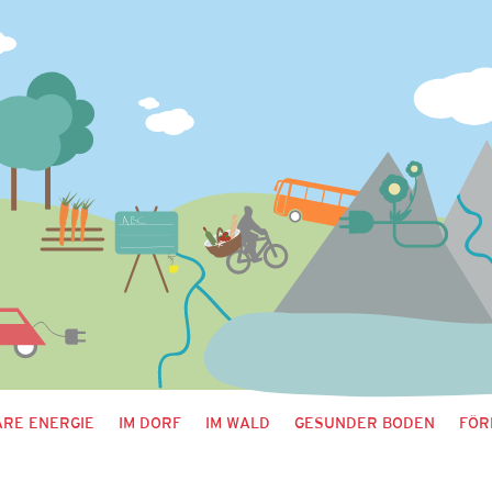
RE ENERGIE
IM DORF
IM WALD
GESUNDER BODEN
FÖR