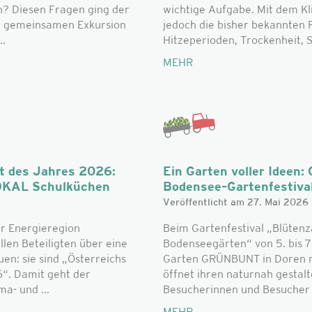
n? Diesen Fragen ging der
wichtige Aufgabe. Mit dem K
r gemeinsamen Exkursion
jedoch die bisher bekannte
..
Hitzeperioden, Trockenheit, S
MEHR
t des Jahres 2026:
Ein Garten voller Idee
LOKAL Schulküchen
Bodensee–Gartenfestiva
Veröffentlicht am 27. Mai 2026
r Energieregion
Beim Gartenfestival „Blüten
llen Beteiligten über eine
Bodenseegärten“ von 5. bis 7.
en: sie sind „Österreichs
Garten GRÜNBUNT in Doren mi
“. Damit geht der
öffnet ihren naturnah gestal
ma- und ...
Besucherinnen und Besucher u