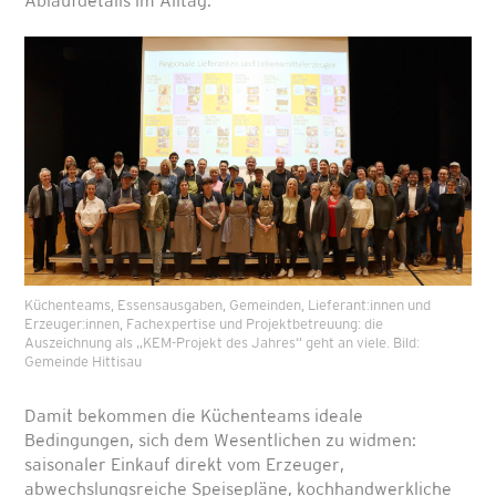
Ablaufdetails im Alltag.
Küchenteams, Essensausgaben, Gemeinden, Lieferant:innen und
Erzeuger:innen, Fachexpertise und Projektbetreuung: die
Auszeichnung als „KEM-Projekt des Jahres“ geht an viele. Bild:
Gemeinde Hittisau
Damit bekommen die Küchenteams ideale
Bedingungen, sich dem Wesentlichen zu widmen:
saisonaler Einkauf direkt vom Erzeuger,
abwechslungsreiche Speisepläne, kochhandwerkliche