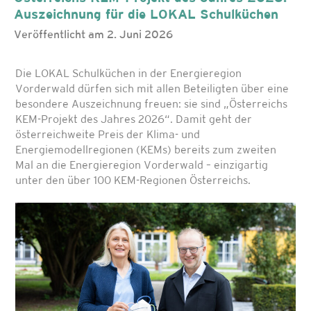
Auszeichnung für die LOKAL Schulküchen
Veröffentlicht am 2. Juni 2026
Die LOKAL Schulküchen in der Energieregion
Vorderwald dürfen sich mit allen Beteiligten über eine
besondere Auszeichnung freuen: sie sind „Österreichs
KEM-Projekt des Jahres 2026“. Damit geht der
österreichweite Preis der Klima- und
Energiemodellregionen (KEMs) bereits zum zweiten
Mal an die Energieregion Vorderwald – einzigartig
unter den über 100 KEM-Regionen Österreichs.