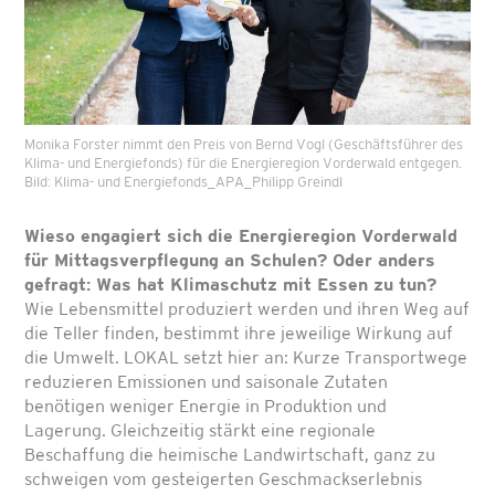
Monika Forster nimmt den Preis von Bernd Vogl (Geschäftsführer des
Klima- und Energiefonds) für die Energieregion Vorderwald entgegen.
Bild: Klima- und Energiefonds_APA_Philipp Greindl
Wieso engagiert sich die Energieregion Vorderwald
für Mittagsverpflegung an Schulen?
Oder anders
gefragt: Was hat Klimaschutz mit Essen zu tun?
Wie Lebensmittel produziert werden und ihren Weg auf
die Teller finden, bestimmt ihre jeweilige Wirkung auf
die Umwelt. LOKAL setzt hier an: Kurze Transportwege
reduzieren Emissionen und saisonale Zutaten
benötigen weniger Energie in Produktion und
Lagerung. Gleichzeitig stärkt eine regionale
Beschaffung die heimische Landwirtschaft, ganz zu
schweigen vom gesteigerten Geschmackserlebnis