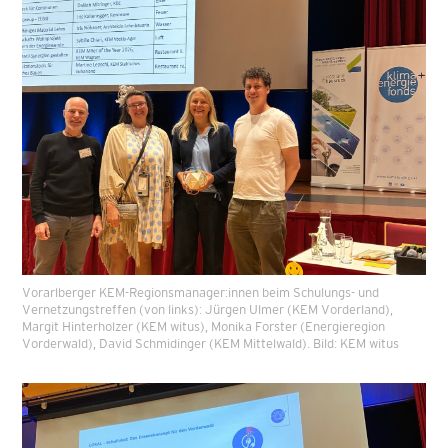
Vorarlberger KEM-Regionsmanager:innen beim Schulungs- und
Vernetzungstreffen (von links): Jürgen Ulmer (KEM Vorderland),
Margit Hinterholzer (KEM witus), Monika Forster (Energieregion
Vorderwald), David Schmidinger (KEM Mittelwald). Bild: KEM witus