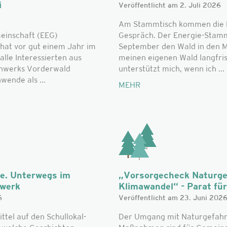
i
Veröffentlicht am 2. Juli 2026
Am Stammtisch kommen die L
einschaft (EEG)
Gespräch. Der Energie-Stammt
hat vor gut einem Jahr im
September den Wald in den Mi
alle Interessierten aus
meinen eigenen Wald langfri
nwerks Vorderwald
unterstützt mich, wenn ich ...
ende als ...
MEHR
he. Unterwegs im
„Vorsorgecheck Naturge
zwerk
Klimawandel“ - Parat für 
6
Veröffentlicht am 23. Juni 202
el auf den Schullokal-
Der Umgang mit Naturgefahr