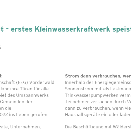
 - erstes Kleinwasserkraftwerk speist
6
t
Strom dann verbrauchen, wen
nschaft (EEG) Vorderwald
Innerhalb der Energiegemeinsc
ahr ihre Türen für alle
Sonnenstrom mittels Lastmana
ebiet des Umspannwerks
Trinkwasserpumpwerken verme
n Gemeinden der
Teilnehmer versuchen durch 
n die
dann zu verbrauchen, wenn viel 
022 ins Leben gerufen.
Haushaltsgeräte ein oder laden
ivate, Unternehmen,
Die Beschäftigung mit Wälderstr