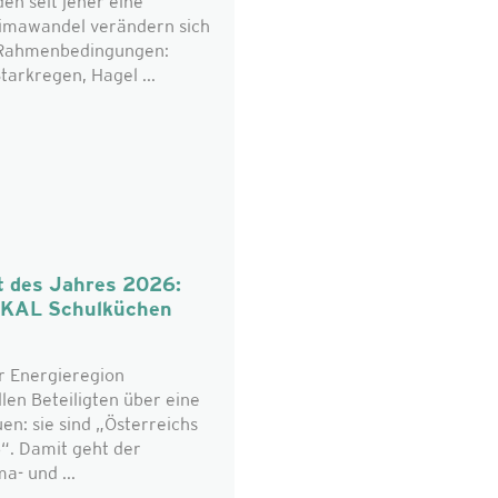
n seit jeher eine
limawandel verändern sich
n Rahmenbedingungen:
tarkregen, Hagel ...
t des Jahres 2026:
OKAL Schulküchen
r Energieregion
len Beteiligten über eine
n: sie sind „Österreichs
“. Damit geht der
a- und ...