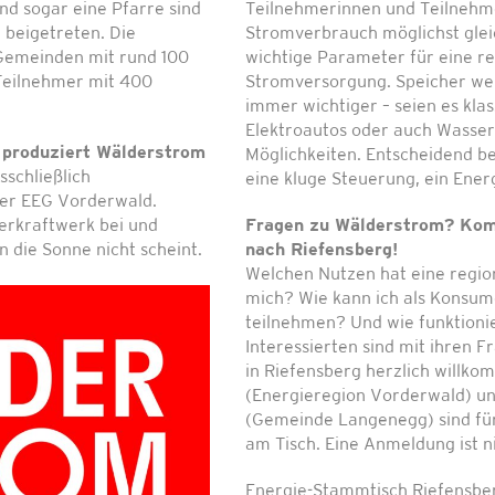
d sogar eine Pfarre sind
Teilnehmerinnen und Teilnehm
beigetreten. Die
Stromverbrauch möglichst gleic
Gemeinden mit rund 100
wichtige Parameter für eine r
 Teilnehmer mit 400
Stromversorgung. Speicher w
immer wichtiger – seien es klas
Elektroautos oder auch Wasse
 produziert Wälderstrom
Möglichkeiten. Entscheidend be
sschließlich
eine kluge Steuerung, ein En
der EEG Vorderwald.
serkraftwerk bei und
Fragen zu Wälderstrom? Ko
 die Sonne nicht scheint.
nach Riefensberg!
Welchen Nutzen hat eine regio
mich? Wie kann ich als Konsu
teilnehmen? Und wie funktioni
Interessierten sind mit ihren
in Riefensberg herzlich willko
(Energieregion Vorderwald) 
(Gemeinde Langenegg) sind für
am Tisch. Eine Anmeldung ist ni
Energie-Stammtisch Riefensbe