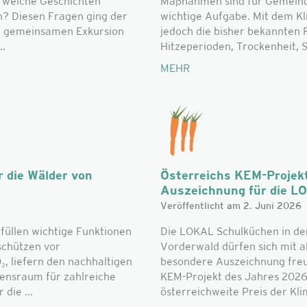
d welche Geschichten
Maßnahmen sind für Gemeinde
n? Diesen Fragen ging der
wichtige Aufgabe. Mit dem K
r gemeinsamen Exkursion
jedoch die bisher bekannte
..
Hitzeperioden, Trockenheit, S
MEHR
 die Wälder von
Österreichs KEM-Projek
Auszeichnung für die L
Veröffentlicht am 2. Juni 2026
füllen wichtige Funktionen
Die LOKAL Schulküchen in de
schützen vor
Vorderwald dürfen sich mit al
, liefern den nachhaltigen
besondere Auszeichnung freue
bensraum für zahlreiche
KEM-Projekt des Jahres 2026
die ...
österreichweite Preis der Klim