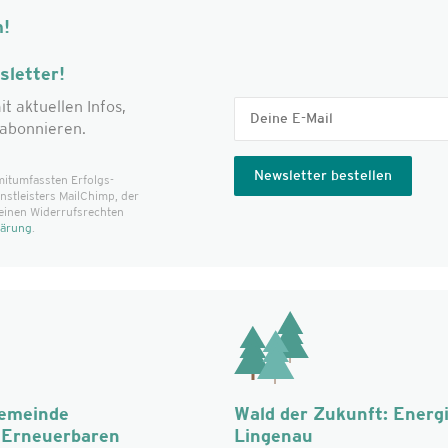
m!
letter!
it aktuellen Infos,
abonnieren.
mitumfassten Erfolgs­
t­leisters MailChimp, der
einen Widerrufsrechten
lärung
.
Gemeinde
Wald der Zukunft: Energ
r Erneuerbaren
Lingenau