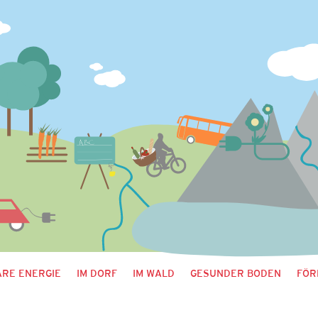
RE ENERGIE
IM DORF
IM WALD
GESUNDER BODEN
FÖR