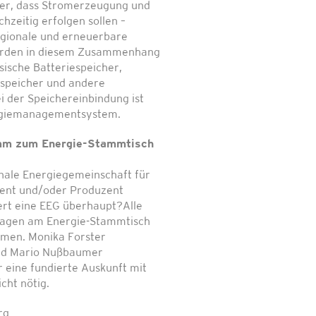
er, dass Stromerzeugung und
hzeitig erfolgen sollen –
egionale und erneuerbare
erden in diesem Zusammenhang
sische Batteriespeicher,
rspeicher und andere
i der Speichereinbindung ist
ergiemanagementsystem.
mm zum Energie-Stammtisch
nale Energiegemeinschaft für
ment und/oder Produzent
ert eine EEG überhaupt?Alle
 Fragen am Energie-Stammtisch
mmen. Monika Forster
und Mario Nußbaumer
 eine fundierte Auskunft mit
cht nötig.
rg